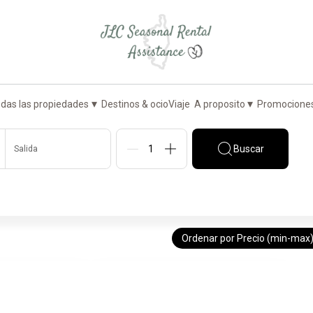
▾
▾
das las propiedades
Destinos & ocio
Viaje
A proposito
Promocione
Buscar
Salida
Personas
Ordenar por Precio (min-max