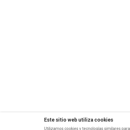
Le nid de Marla
5
Aromella
Apartamento de vacaciones • 2
Apartamento de vaca
Huéspedes • 1 Cama
Huéspedes • 1 Cama
Wifi · Lavadora · Piscina
Wifi · Lavadora
desde
€42
por noche
desde
€62
por noc
Este sitio web utiliza cookies
Utilizamos cookies y tecnologías similares para