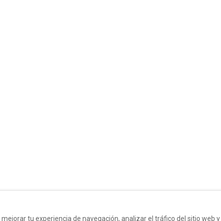
A Casa Apa
5
ciones • 2
Casa de vacaciones • 5 Huéspedes • 5
Camas
Wifi · Lavadora
he
desde
€105
por noche
 mejorar tu experiencia de navegación, analizar el tráfico del sitio web 