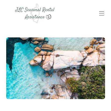
Home
Tutte le proprietà
▾
Destinazioni & tempo libero
Viaggio
A proposito
▾
Promozioni
Contatto