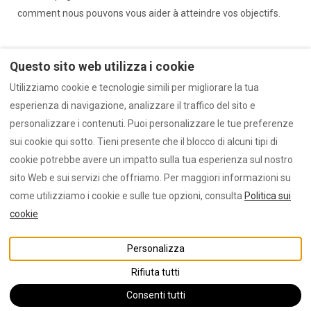
comment nous pouvons vous aider à atteindre vos objectifs.
Questo sito web utilizza i cookie
Utilizziamo cookie e tecnologie simili per migliorare la tua
Note legali
CGV
Privacy
esperienza di navigazione, analizzare il traffico del sito e
Mappa del sito
personalizzare i contenuti. Puoi personalizzare le tue preferenze
sui cookie qui sotto. Tieni presente che il blocco di alcuni tipi di
cookie potrebbe avere un impatto sulla tua esperienza sul nostro
Italiano
EUR
+33 6 19 04 10 80
sito Web e sui servizi che offriamo. Per maggiori informazioni su
come utilizziamo i cookie e sulle tue opzioni, consulta
Politica sui
cookie
Castello rosso, Ruppione,
©
2026
JLC Seasonal Rental
Rive sud d'Ajaccio - Corse,
Assistance
Tutti i diritti
Personalizza
Francia 20166
.
riservati
- Offerto da
Lodgify
Email
:
Rifiuta tutti
contact@jlcseasonrentass.
com
+33 6 19 04 10 80
Consenti tutti