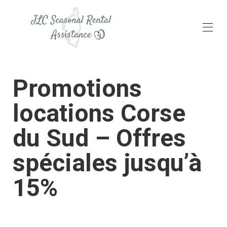
Accueil
Promotions
Toutes les propriétés
▾
Destinations & loisirs
locations Corse
Voyage
A propos
▾
du Sud – Offres
Promotions
Contact
spéciales jusqu’à
15%